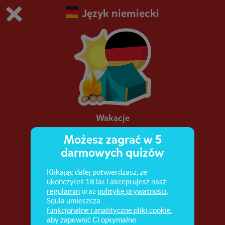
Język niemiecki
Grasz w wersję demonstracyjną Squli
Zmień ustawienia DEMO
Kup teraz!
0
1
Wakacje
Możesz zagrać w 5
Słownictwo związane z wakacjami i pogodą.
darmowych quizów
Klikając dalej potwierdzasz, że
ukończyłeś 18 lat i akceptujesz nasz
regulamin
oraz
politykę prywatności
.
Squla umieszcza
funkcjonalne i analityczne pliki cookie
,
aby zapewnić Ci optymalne