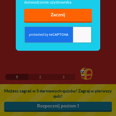
doświadczenie użytkownika.
Zacznij
1
2
3
Możesz zagrać w 5 darmowych quizów! Zagraj w pierwszy
quiz!
Rozpocznij poziom 1