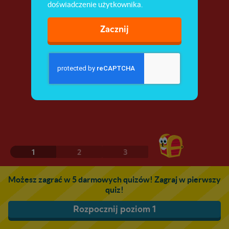
doświadczenie użytkownika.
Zacznij
1
2
3
Możesz zagrać w 5 darmowych quizów! Zagraj w pierwszy
quiz!
Rozpocznij poziom 1