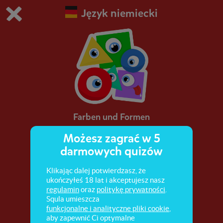
Język niemiecki
Grasz w wersję demonstracyjną Squli
Zmień ustawienia DEMO
Kup teraz!
0
1
Farben und Formen
Możesz zagrać w 5
Słownictwo związane z kolorami i kształtami.
darmowych quizów
Klikając dalej potwierdzasz, że
ukończyłeś 18 lat i akceptujesz nasz
regulamin
oraz
politykę prywatności
.
Squla umieszcza
funkcjonalne i analityczne pliki cookie
,
aby zapewnić Ci optymalne