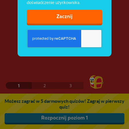
doświadczenie użytkownika.
Zacznij
1
2
3
Możesz zagrać w 5 darmowych quizów! Zagraj w pierwszy
quiz!
Rozpocznij poziom 1