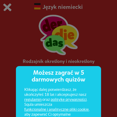
Język niemiecki
Grasz w wersję demonstracyjną Squli
Zmień ustawienia DEMO
Kup teraz!
0
1
Rodzajnik określony i nieokreślony
Możesz zagrać w 5
Rodzaje rzeczowników. Prawidłowe użycie
darmowych quizów
rodzajników określonych i nieokreślonych.
Klikając dalej potwierdzasz, że
ukończyłeś 18 lat i akceptujesz nasz
regulamin
oraz
politykę prywatności
.
Squla umieszcza
funkcjonalne i analityczne pliki cookie
,
aby zapewnić Ci optymalne