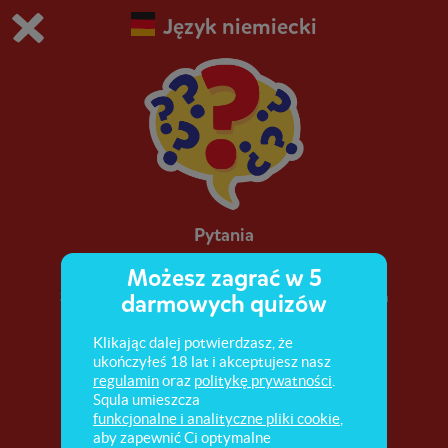
Język niemiecki
Grasz w wersję demonstracyjną Squli
Zmień ustawienia DEMO
Kup teraz!
0
1
Pytania
Możesz zagrać w 5
Szyk wyrazów w zdaniu pytającym. Poprawna
darmowych quizów
budowa pytania.
Klikając dalej potwierdzasz, że
ukończyłeś 18 lat i akceptujesz nasz
regulamin
oraz
politykę prywatności
.
Squla umieszcza
funkcjonalne i analityczne pliki cookie
,
aby zapewnić Ci optymalne