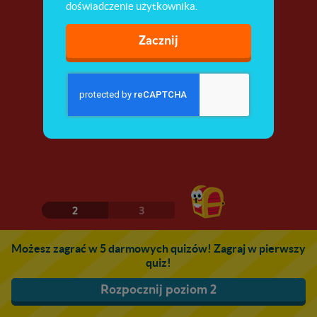
doświadczenie użytkownika.
Zacznij
2
3
Możesz zagrać w 5 darmowych quizów! Zagraj w pierwszy
quiz!
Rozpocznij poziom 2