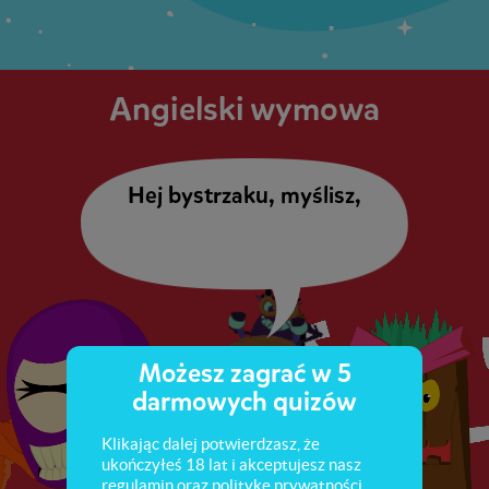
Angielski wymowa
Hej bystrzaku, myślisz, że
Możesz zagrać w 5
darmowych quizów
Klikając dalej potwierdzasz, że
ukończyłeś 18 lat i akceptujesz nasz
regulamin
oraz
politykę prywatności
.