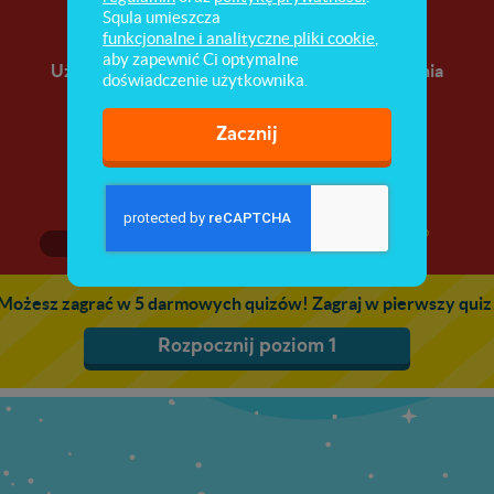
Can (skills)
Squla umieszcza
funkcjonalne i analityczne pliki cookie
,
aby zapewnić Ci optymalne
Użycie czasownika "móc / potrafić" do opisywania
doświadczenie użytkownika.
umiejętności, zdolności.
Zacznij
1
2
3
Możesz zagrać w 5 darmowych quizów! Zagraj w pierwszy quiz
Rozpocznij poziom 1