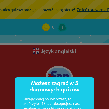
stkich quizów oraz gier sprawdź naszą ofertę!
Zmień ustawienia
0
1
Język angielski
Możesz zagrać w 5
darmowych quizów
Klikając dalej potwierdzasz, że
ukończyłeś 18 lat i akceptujesz nasz
regulamin
oraz
politykę prywatności
.