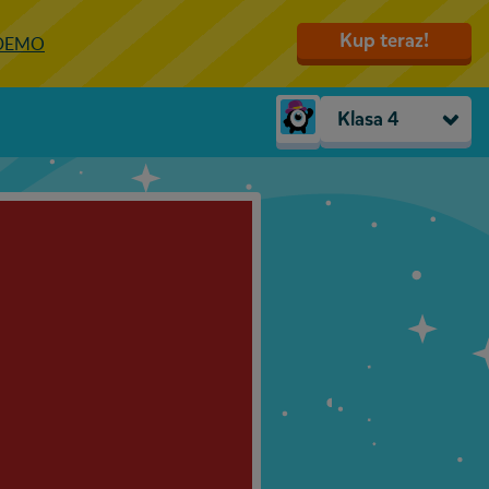
Kup teraz!
 DEMO
Klasa 4
Trzylatki
Przedszkole
Zerówka
Klasa 1
Klasa 2
Klasa 3
Klasa 4