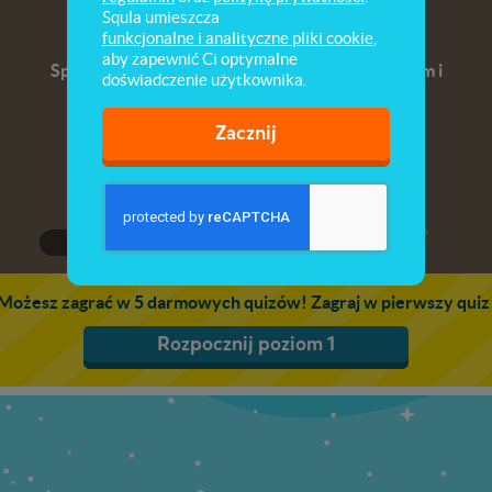
Jan Henryk Dąbrowski i Józef Wybicki
Squla umieszcza
funkcjonalne i analityczne pliki cookie
,
aby zapewnić Ci optymalne
Sprawdź swoją wiedzę o Księstwie Warszawskim i
doświadczenie użytkownika.
Legionach Polskich, utworzonych u boku
Napoleona.
Zacznij
1
2
3
Możesz zagrać w 5 darmowych quizów! Zagraj w pierwszy quiz
Rozpocznij poziom 1