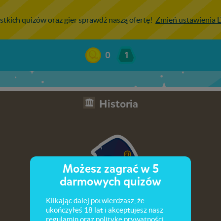
stkich quizów oraz gier sprawdź naszą ofertę!
Zmień ustawienia
0
1
Historia
Możesz zagrać w 5
darmowych quizów
Klikając dalej potwierdzasz, że
ukończyłeś 18 lat i akceptujesz nasz
regulamin
oraz
politykę prywatności
.