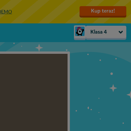
Kup teraz!
 DEMO
Klasa 4
Trzylatki
Przedszkole
Zerówka
Klasa 1
Klasa 2
Klasa 3
Klasa 4