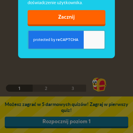
doświadczenie użytkownika.
Zacznij
1
2
3
Możesz zagrać w 5 darmowych quizów! Zagraj w pierwszy
quiz!
Rozpocznij poziom 1