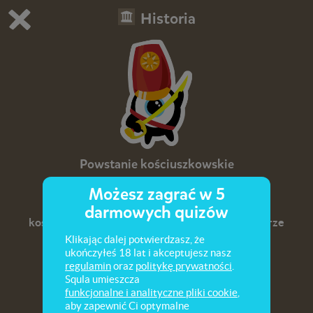
Historia
Grasz w wersję demonstracyjną Squli
Zmień ustawienia DEMO
Kup teraz!
0
1
Powstanie kościuszkowskie
Możesz zagrać w 5
Sprawdź swoją wiedzę na temat powstania
darmowych quizów
kościuszkowskiego, które wybuchło po II rozbiorze
Polski.
Klikając dalej potwierdzasz, że
ukończyłeś 18 lat i akceptujesz nasz
regulamin
oraz
politykę prywatności
.
Squla umieszcza
funkcjonalne i analityczne pliki cookie
,
aby zapewnić Ci optymalne