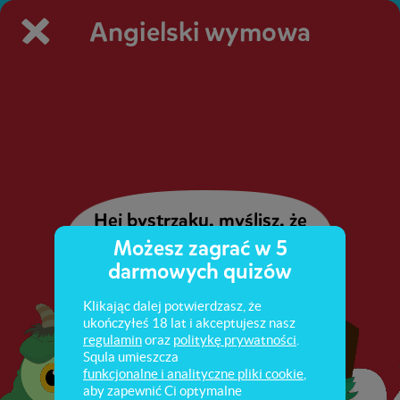
Angielski wymowa
Hej bystrzaku, myślisz, że
jes
Możesz zagrać w 5
darmowych quizów
Klikając dalej potwierdzasz, że
ukończyłeś 18 lat i akceptujesz nasz
regulamin
oraz
politykę prywatności
.
Squla umieszcza
funkcjonalne i analityczne pliki cookie
,
aby zapewnić Ci optymalne