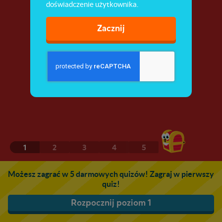
doświadczenie użytkownika.
Zacznij
1
2
3
4
5
Możesz zagrać w 5 darmowych quizów! Zagraj w pierwszy
quiz!
Rozpocznij poziom 1