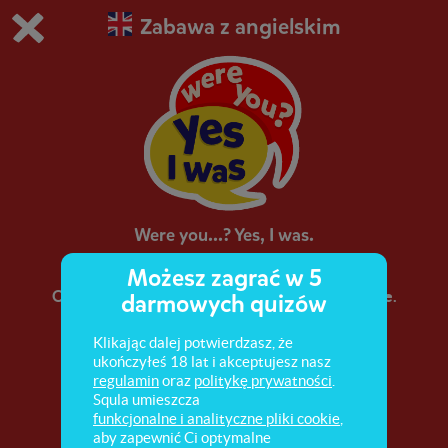
Zabawa z angielskim
Grasz w wersję demonstracyjną Squli
Zmień ustawienia DEMO
Kup teraz!
0
1
Were you...? Yes, I was.
Możesz zagrać w 5
Odmiana czasownika "być" w czasie Past Simple.
darmowych quizów
Klikając dalej potwierdzasz, że
ukończyłeś 18 lat i akceptujesz nasz
regulamin
oraz
politykę prywatności
.
Squla umieszcza
funkcjonalne i analityczne pliki cookie
,
aby zapewnić Ci optymalne