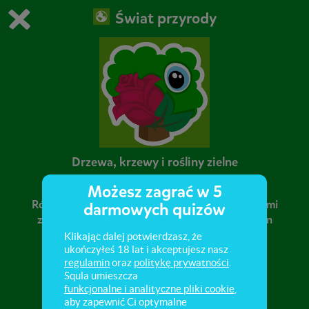
Świat przyrody
Grasz w wersję demonstracyjną Squli
Zmień ustawienia DEMO
Kup teraz!
0
1
Drzewa, krzewy i rośliny zielne
Możesz zagrać w 5
Różnice pomiędzy drzewami, krzewami i roślinami
darmowych quizów
zielnymi. Różne gatunki drzew, krzewów i roślin
zielnych. Owoce drzew. Zielnik.
Klikając dalej potwierdzasz, że
ukończyłeś 18 lat i akceptujesz nasz
regulamin
oraz
politykę prywatności
.
Squla umieszcza
funkcjonalne i analityczne pliki cookie
,
aby zapewnić Ci optymalne