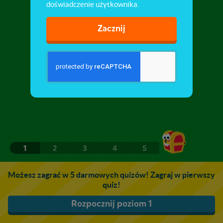
doświadczenie użytkownika.
Zacznij
1
2
3
4
5
Możesz zagrać w 5 darmowych quizów! Zagraj w pierwszy
quiz!
Rozpocznij poziom 1