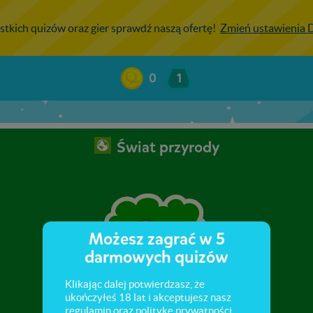
stkich quizów oraz gier sprawdź naszą ofertę!
Zmień ustawienia
0
1
Świat przyrody
Możesz zagrać w 5
darmowych quizów
Klikając dalej potwierdzasz, że
ukończyłeś 18 lat i akceptujesz nasz
regulamin
oraz
politykę prywatności
.