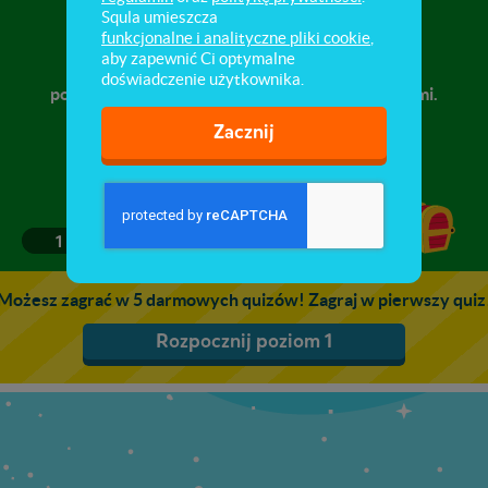
Dary lasu
Squla umieszcza
funkcjonalne i analityczne pliki cookie
,
aby zapewnić Ci optymalne
Warstwy lasu, budowa i rodzaje grzybów,
doświadczenie użytkownika.
postępowanie z grzybami jadalnymi i niejadalnymi.
Zacznij
1
2
3
4
5
Możesz zagrać w 5 darmowych quizów! Zagraj w pierwszy quiz
Rozpocznij poziom 1