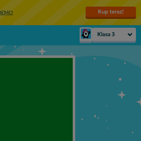
Kup teraz!
 DEMO
Klasa 3
Trzylatki
Przedszkole
Zerówka
Klasa 1
Klasa 2
Klasa 3
Klasa 4