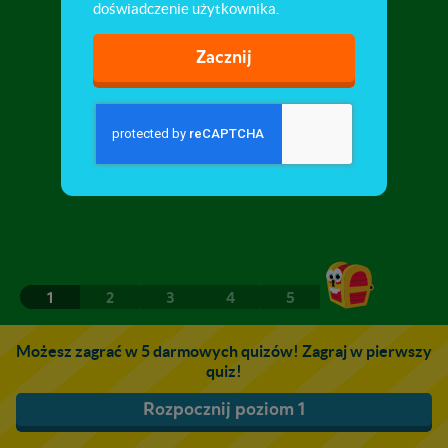
doświadczenie użytkownika.
Zacznij
1
2
3
4
5
Możesz zagrać w 5 darmowych quizów! Zagraj w pierwszy
quiz!
Rozpocznij poziom 1