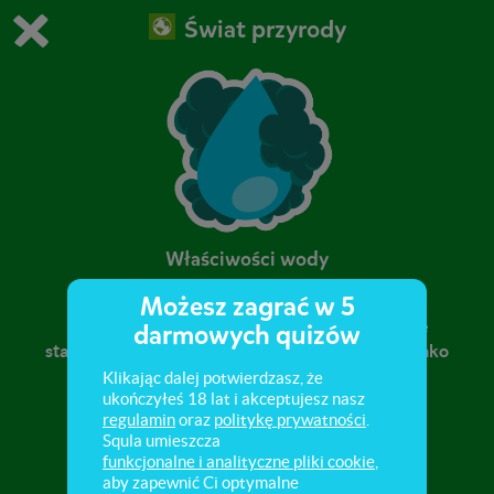
Świat przyrody
Grasz w wersję demonstracyjną Squli
Zmień ustawienia DEMO
Kup teraz!
0
1
Właściwości wody
Możesz zagrać w 5
Rola wody w organiźmie i w przyrodzie. Różne
darmowych quizów
stany skupienia wody i ich nazewnictwo. Woda jako
uniwersalny rozpuszczalnik. Czystość wody.
Klikając dalej potwierdzasz, że
ukończyłeś 18 lat i akceptujesz nasz
regulamin
oraz
politykę prywatności
.
Squla umieszcza
funkcjonalne i analityczne pliki cookie
,
aby zapewnić Ci optymalne