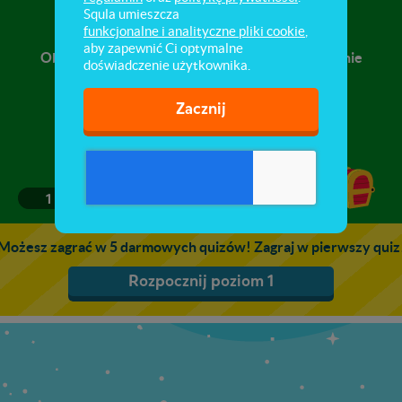
Krążenie wody w przyrodzie
Squla umieszcza
funkcjonalne i analityczne pliki cookie
,
aby zapewnić Ci optymalne
Obieg wody w przyrodzie, parowanie i zamarzanie
doświadczenie użytkownika.
wody (zmiana stanu skupienia).
Zacznij
1
2
3
4
5
Możesz zagrać w 5 darmowych quizów! Zagraj w pierwszy quiz
Rozpocznij poziom 1