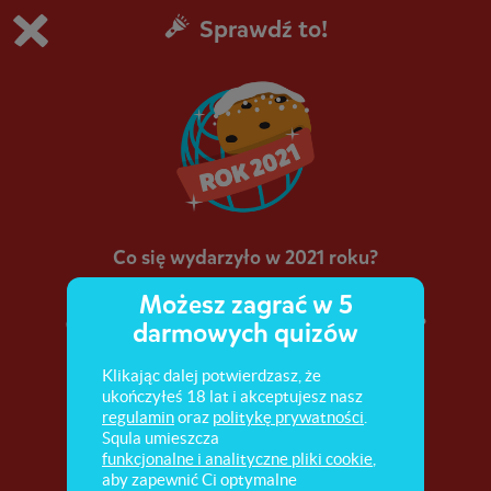
Sprawdź to!
Grasz w wersję demonstracyjną Squli
Zmień ustawienia DEMO
Kup teraz!
0
1
Co się wydarzyło w 2021 roku?
Możesz zagrać w 5
Czy pamiętasz, co się wydarzyło w 2021 roku?
darmowych quizów
Sprawdź!
Klikając dalej potwierdzasz, że
ukończyłeś 18 lat i akceptujesz nasz
regulamin
oraz
politykę prywatności
.
Squla umieszcza
funkcjonalne i analityczne pliki cookie
,
aby zapewnić Ci optymalne