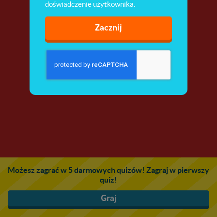
doświadczenie użytkownika.
Zacznij
Możesz zagrać w 5 darmowych quizów! Zagraj w pierwszy
quiz!
Graj