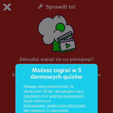
Sprawdź to!
Grasz w wersję demonstracyjną Squli
Zmień ustawienia DEMO
Kup teraz!
0
1
Zdecyduj: wspiąć się czy potrząsnąć?
Możesz zagrać w 5
Dyzio i Zyzio idą do parku pograć w piłkę. Możesz
darmowych quizów
zdecydować, jaki będzie finał ich przygody!
Obejrzyj wideo i zagłosuj na zakończenie!
Klikając dalej potwierdzasz, że
ukończyłeś 18 lat i akceptujesz nasz
regulamin
oraz
politykę prywatności
.
Squla umieszcza
funkcjonalne i analityczne pliki cookie
,
aby zapewnić Ci optymalne