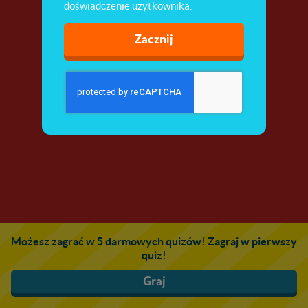
doświadczenie użytkownika.
Zacznij
Możesz zagrać w 5 darmowych quizów! Zagraj w pierwszy
quiz!
Graj