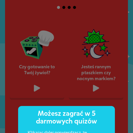
Czy gotowanie to
Jesteś rannym
Twój żywioł?
ptaszkiem czy
nocnym markiem?
Możesz zagrać w 5
darmowych quizów
Klikając dalej potwierdzasz, że