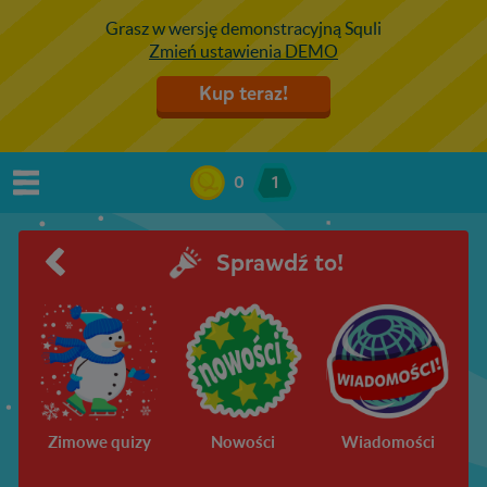
Grasz w wersję demonstracyjną Squli
Zmień ustawienia DEMO
Kup teraz!
0
1
Sprawdź to!
Zimowe quizy
Nowości
Wiadomości