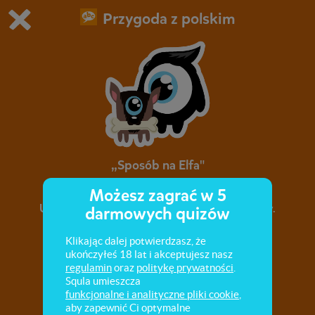
Przygoda z polskim
Grasz w wersję demonstracyjną Squli
Zmień ustawienia DEMO
Kup teraz!
0
1
„Sposób na Elfa"
Możesz zagrać w 5
Utrwalenie wiadomości na temat treści lektury.
darmowych quizów
Klikając dalej potwierdzasz, że
ukończyłeś 18 lat i akceptujesz nasz
regulamin
oraz
politykę prywatności
.
Squla umieszcza
funkcjonalne i analityczne pliki cookie
,
aby zapewnić Ci optymalne