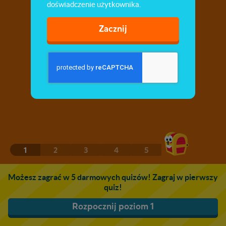
doświadczenie użytkownika.
Zacznij
1
2
3
4
5
Możesz zagrać w 5 darmowych quizów! Zagraj w pierwszy
quiz!
Rozpocznij poziom 1