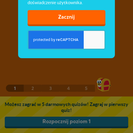
doświadczenie użytkownika.
Zacznij
1
2
3
4
5
Możesz zagrać w 5 darmowych quizów! Zagraj w pierwszy
quiz!
Rozpocznij poziom 1