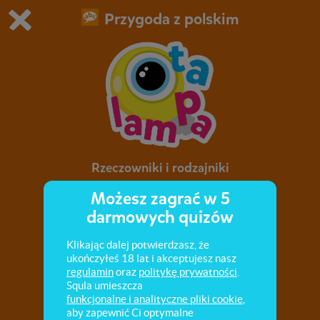
Przygoda z polskim
Grasz w wersję demonstracyjną Squli
Zmień ustawienia DEMO
Kup teraz!
0
1
Rzeczowniki i rodzajniki
Możesz zagrać w 5
Rodzajniki "ta", "ten", "to", występujące z
darmowych quizów
rzeczownikami.
Klikając dalej potwierdzasz, że
ukończyłeś 18 lat i akceptujesz nasz
regulamin
oraz
politykę prywatności
.
Squla umieszcza
funkcjonalne i analityczne pliki cookie
,
aby zapewnić Ci optymalne