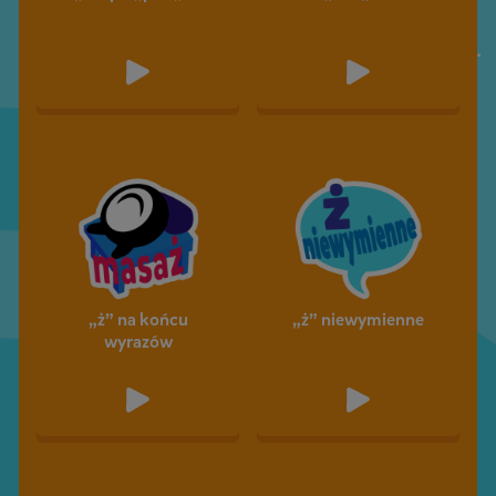
„ż” na końcu
„ż” niewymienne
wyrazów