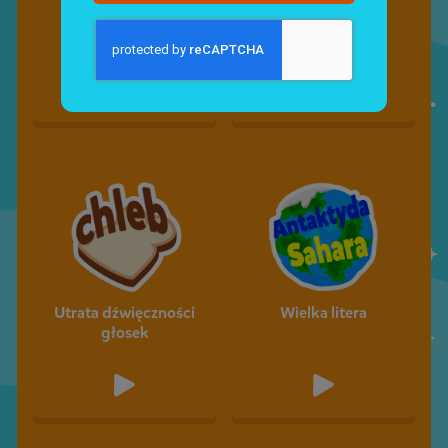
Przymiotniki z
Skróty
przeczeniem „nie"
Utrata dźwięczności
Wielka litera
głosek