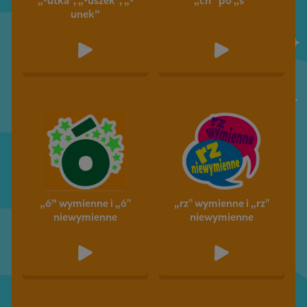
„-utka”, „-uszek”, „-
„ch” po „s”
unek”
„ó” wymienne i „ó"
„rz" wymienne i „rz"
niewymienne
niewymienne