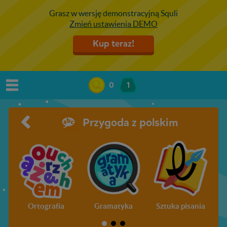
Grasz w wersję demonstracyjną Squli
Zmień ustawienia DEMO
Kup teraz!
0
1
Przygoda z polskim
Ortografia
Gramatyka
Sztuka pisania