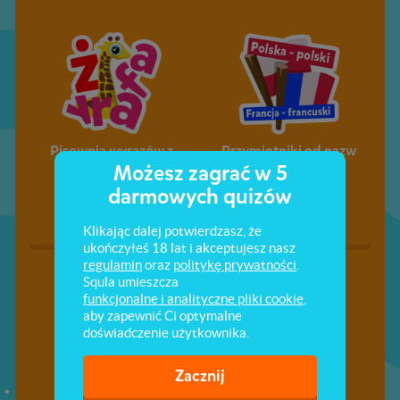
Pisownia wyrazów z
Przymiotniki od nazw
Możesz zagrać w 5
„ż”
państw
darmowych quizów
Klikając dalej potwierdzasz, że
ukończyłeś 18 lat i akceptujesz nasz
regulamin
oraz
politykę prywatności
.
Squla umieszcza
funkcjonalne i analityczne pliki cookie
,
aby zapewnić Ci optymalne
doświadczenie użytkownika.
Zacznij