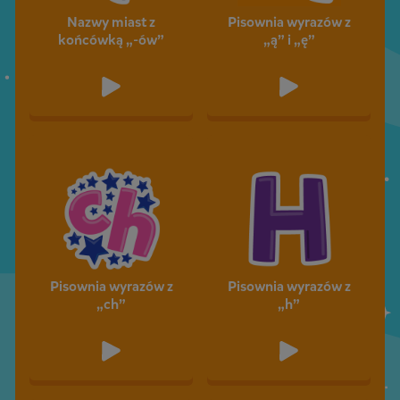
Nazwy miast z
Pisownia wyrazów z
końcówką „-ów”
„ą” i „ę”
Pisownia wyrazów z
Pisownia wyrazów z
„ch”
„h”