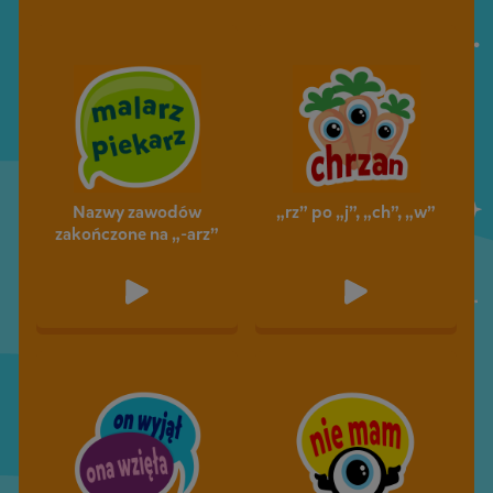
Nazwy zawodów
„rz” po „j”, „ch”, „w”
zakończone na „-arz”