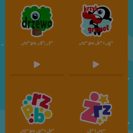
„rz” po „d”, „t”
„rz” po „k” i „g”
„rz” po „p” i „b”
„ż” i „rz”