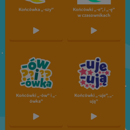
Końcówka „-szy”
Końcówki „-e”, i „-ę”
w czasownikach
Końcówki „-ów” i „-
Końcówki „-uje”, „-
ówka”
ują”