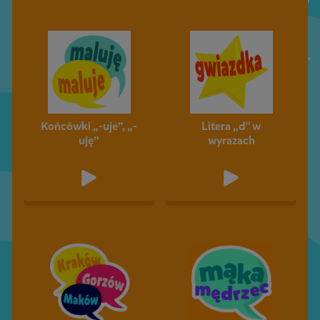
Końcówki „-uje”, „-
Litera „d" w
uję”
wyrazach