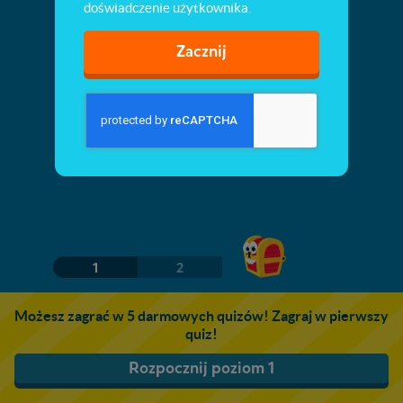
doświadczenie użytkownika.
Zacznij
1
2
Możesz zagrać w 5 darmowych quizów! Zagraj w pierwszy
quiz!
Rozpocznij poziom 1