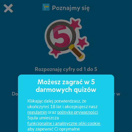
Poznajmy się
Grasz w wersję demonstracyjną Squli
Zmień ustawienia DEMO
Kup teraz!
0
1
Rozpoznaję cyfry od 1 do 5
Możesz zagrać w 5
Przeliczanie elementów na obrazkach.
darmowych quizów
Dopasowywanie do obrazków odpowiednich cyfr w
zakresie 1–5.
Klikając dalej potwierdzasz, że
ukończyłeś 18 lat i akceptujesz nasz
regulamin
oraz
politykę prywatności
.
Squla umieszcza
funkcjonalne i analityczne pliki cookie
,
aby zapewnić Ci optymalne