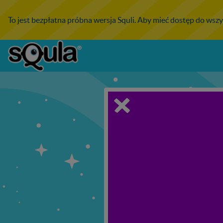
To jest bezpłatna próbna wersja Squli. Aby mieć dostęp do wszy