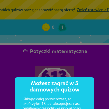
stkich quizów oraz gier sprawdź naszą ofertę!
Zmień ustawienia
0
1
Potyczki matematyczne
Możesz zagrać w 5
darmowych quizów
Klikając dalej potwierdzasz, że
ukończyłeś 18 lat i akceptujesz nasz
regulamin
oraz
politykę prywatności
.