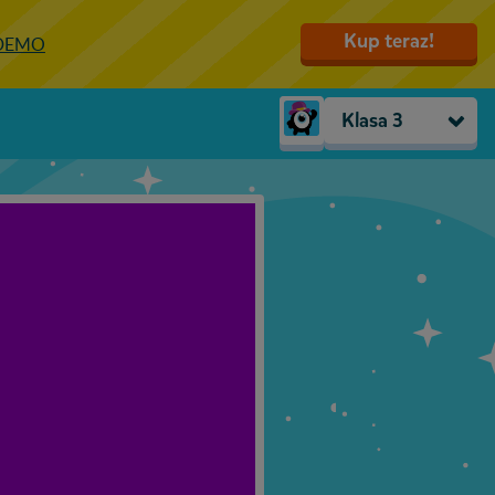
Kup teraz!
 DEMO
Klasa 3
Trzylatki
Przedszkole
Zerówka
Klasa 1
Klasa 2
Klasa 3
Klasa 4