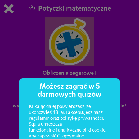
Potyczki matematyczne
Grasz w wersję demonstracyjną Squli
Zmień ustawienia DEMO
Kup teraz!
0
1
Obliczenia zegarowe I
Możesz zagrać w 5
Potrafisz odczytać godzinę na zegarze
darmowych quizów
wskazówkowym i elektronicznym? Umiesz
wykonać proste obliczenia zegarowe? Sprawdź się!
Klikając dalej potwierdzasz, że
ukończyłeś 18 lat i akceptujesz nasz
regulamin
oraz
politykę prywatności
.
Squla umieszcza
funkcjonalne i analityczne pliki cookie
,
aby zapewnić Ci optymalne