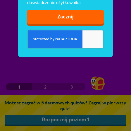
doświadczenie użytkownika.
Zacznij
1
2
3
Możesz zagrać w 5 darmowych quizów! Zagraj w pierwszy
quiz!
Rozpocznij poziom 1