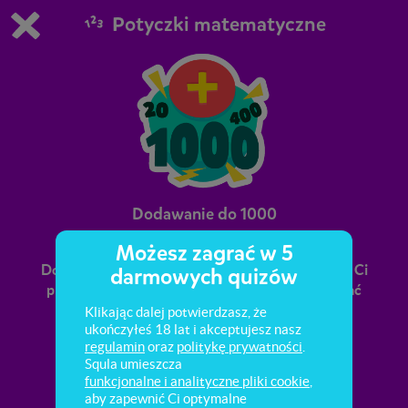
Potyczki matematyczne
Grasz w wersję demonstracyjną Squli
Zmień ustawienia DEMO
Kup teraz!
0
1
Dodawanie do 1000
Możesz zagrać w 5
Dodawanie liczb w zakresie do 1000 nie sprawia Ci
darmowych quizów
problemu? Potrafisz uszeregować i porównywać
wyniki dodawania (sumy)? Przekonaj się!
Klikając dalej potwierdzasz, że
ukończyłeś 18 lat i akceptujesz nasz
regulamin
oraz
politykę prywatności
.
Squla umieszcza
funkcjonalne i analityczne pliki cookie
,
aby zapewnić Ci optymalne