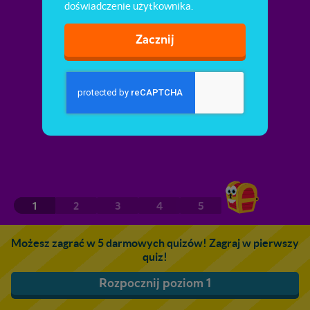
doświadczenie użytkownika.
Zacznij
1
2
3
4
5
Możesz zagrać w 5 darmowych quizów! Zagraj w pierwszy
quiz!
Rozpocznij poziom 1