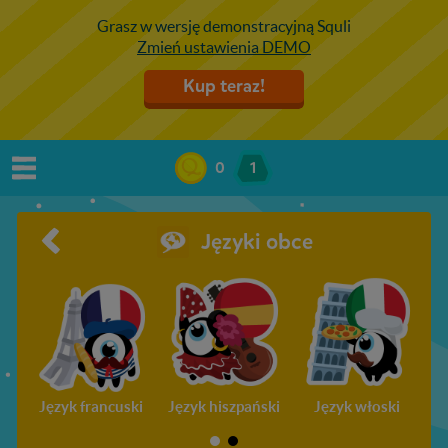
Grasz w wersję demonstracyjną Squli
Zmień ustawienia DEMO
Kup teraz!
0
1
Języki obce
Język francuski
Język hiszpański
Język włoski
J