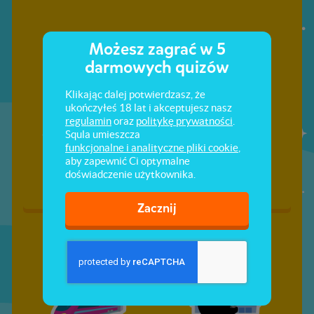
Możesz zagrać w 5
darmowych quizów
Klikając dalej potwierdzasz, że
ukończyłeś 18 lat i akceptujesz nasz
regulamin
oraz
politykę prywatności
.
Co wiesz o Francji?
Do zoo!
Squla umieszcza
funkcjonalne i analityczne pliki cookie
,
aby zapewnić Ci optymalne
doświadczenie użytkownika.
Zacznij