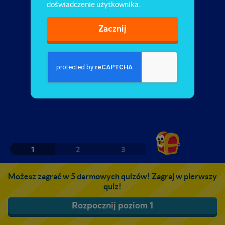
doświadczenie użytkownika.
Zacznij
1
2
3
Możesz zagrać w 5 darmowych quizów! Zagraj w pierwszy
quiz!
Rozpocznij poziom 1