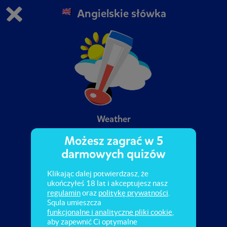
Angielskie słówka
Grasz w wersję demonstracyjną Squli
Zmień ustawienia DEMO
Kup teraz!
0
1
Weather
Możesz zagrać w 5
darmowych quizów
Klikając dalej potwierdzasz, że
ukończyłeś 18 lat i akceptujesz nasz
regulamin
oraz
politykę prywatności
.
Squla umieszcza
funkcjonalne i analityczne pliki cookie
,
aby zapewnić Ci optymalne