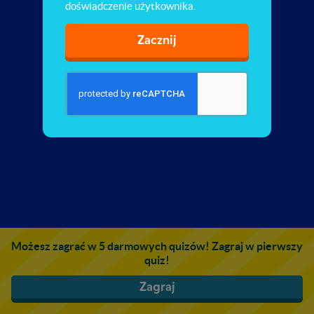
doświadczenie użytkownika.
Zacznij
Możesz zagrać w 5 darmowych quizów! Zagraj w pierwszy
quiz!
Zagraj