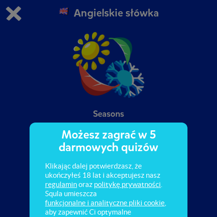
Angielskie słówka
Grasz w wersję demonstracyjną Squli
Zmień ustawienia DEMO
Kup teraz!
0
1
Seasons
Możesz zagrać w 5
darmowych quizów
Klikając dalej potwierdzasz, że
ukończyłeś 18 lat i akceptujesz nasz
regulamin
oraz
politykę prywatności
.
Squla umieszcza
funkcjonalne i analityczne pliki cookie
,
aby zapewnić Ci optymalne