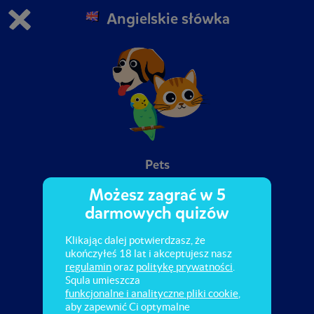
Angielskie słówka
Grasz w wersję demonstracyjną Squli
Zmień ustawienia DEMO
Kup teraz!
0
1
Pets
Możesz zagrać w 5
darmowych quizów
Klikając dalej potwierdzasz, że
ukończyłeś 18 lat i akceptujesz nasz
regulamin
oraz
politykę prywatności
.
Squla umieszcza
funkcjonalne i analityczne pliki cookie
,
aby zapewnić Ci optymalne