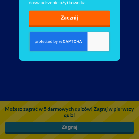
doświadczenie użytkownika.
Zacznij
Możesz zagrać w 5 darmowych quizów! Zagraj w pierwszy
quiz!
Zagraj