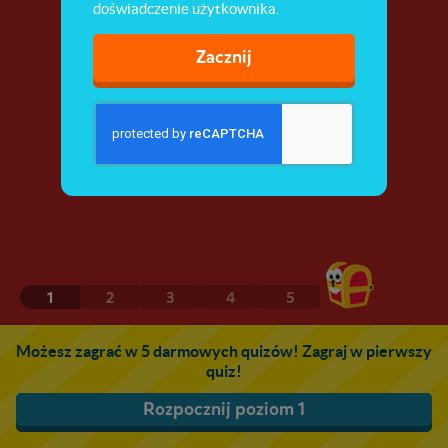
doświadczenie użytkownika.
Zacznij
1
2
3
4
5
Możesz zagrać w 5 darmowych quizów! Zagraj w pierwszy
quiz!
Rozpocznij poziom 1