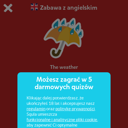
Zabawa z angielskim
Grasz w wersję demonstracyjną Squli
Zmień ustawienia DEMO
Kup teraz!
0
1
The weather
Możesz zagrać w 5
O tym, jak zapytać o pogodę oraz jak ją opisać.
darmowych quizów
Klikając dalej potwierdzasz, że
ukończyłeś 18 lat i akceptujesz nasz
regulamin
oraz
politykę prywatności
.
Squla umieszcza
funkcjonalne i analityczne pliki cookie
,
aby zapewnić Ci optymalne