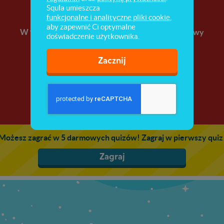
Wielkanocne zabawy
Squla umieszcza
funkcjonalne i analityczne pliki cookie
,
aby zapewnić Ci optymalne
W tym quizie znajdziesz wiele pomysłów na zabawy
doświadczenie użytkownika.
podczas wielkanocnego czasu.
Zacznij
Możesz zagrać w 5 darmowych quizów! Zagraj w pierwszy quiz
Zagraj