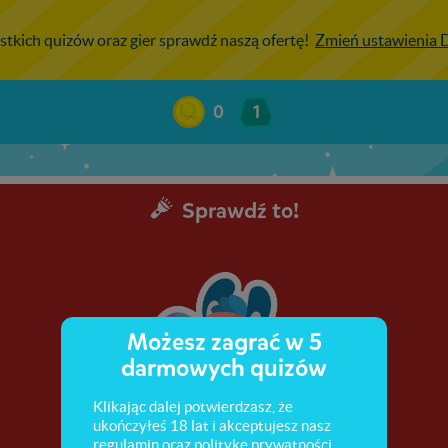
stkich quizów oraz gier sprawdź naszą ofertę!
Zmień ustawienia
0
1
Sprawdź to!
Możesz zagrać w 5
darmowych quizów
Klikając dalej potwierdzasz, że
ukończyłeś 18 lat i akceptujesz nasz
regulamin
oraz
politykę prywatności
.