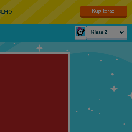
Kup teraz!
 DEMO
Klasa 2
Trzylatki
Przedszkole
Zerówka
Klasa 1
Klasa 2
Klasa 3
Klasa 4