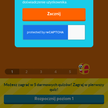
doświadczenie użytkownika.
Zacznij
1
2
3
4
5
Możesz zagrać w 5 darmowych quizów! Zagraj w pierwszy
quiz!
Rozpocznij poziom 1