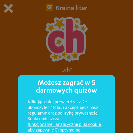
Kraina liter
Grasz w wersję demonstracyjną Squli
Zmień ustawienia DEMO
Kup teraz!
0
1
„ch"
Możesz zagrać w 5
Zasady pisowni „ch".
darmowych quizów
Klikając dalej potwierdzasz, że
ukończyłeś 18 lat i akceptujesz nasz
regulamin
oraz
politykę prywatności
.
Squla umieszcza
funkcjonalne i analityczne pliki cookie
,
aby zapewnić Ci optymalne