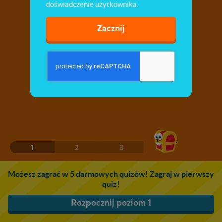
doświadczenie użytkownika.
Zacznij
1
2
3
Możesz zagrać w 5 darmowych quizów! Zagraj w pierwszy
quiz!
Rozpocznij poziom 1