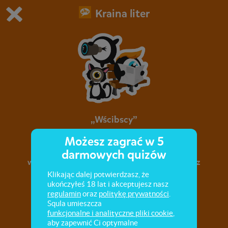
Kraina liter
Grasz w wersję demonstracyjną Squli
Zmień ustawienia DEMO
Kup teraz!
0
1
„Wścibscy”
Możesz zagrać w 5
Niektórzy ludzie i niektóre zwierzęta chcą
darmowych quizów
wiedzieć wszystko o wszystkich. Czy pamiętasz
takie osoby z książki pt. „Wścibscy”?
Klikając dalej potwierdzasz, że
ukończyłeś 18 lat i akceptujesz nasz
regulamin
oraz
politykę prywatności
.
Squla umieszcza
funkcjonalne i analityczne pliki cookie
,
aby zapewnić Ci optymalne