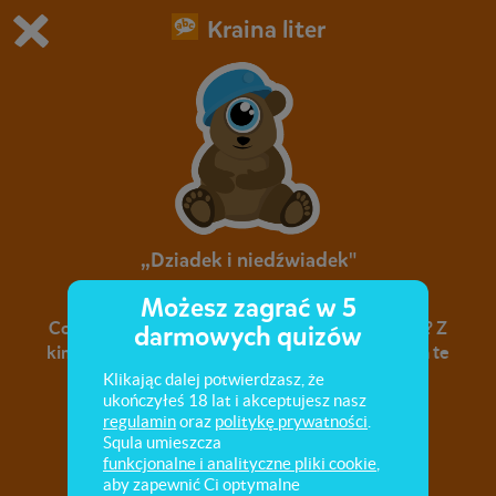
Kraina liter
Grasz w wersję demonstracyjną Squli
Zmień ustawienia DEMO
Kup teraz!
0
1
„Dziadek i niedźwiadek"
Możesz zagrać w 5
Co bardziej lubił niedźwiadek: kąpać się czy jeść? Z
darmowych quizów
kim zaprzyjaźnił się miś w obozie? Odpowiedz na te
i inne pytania!
Klikając dalej potwierdzasz, że
ukończyłeś 18 lat i akceptujesz nasz
regulamin
oraz
politykę prywatności
.
Squla umieszcza
funkcjonalne i analityczne pliki cookie
,
aby zapewnić Ci optymalne