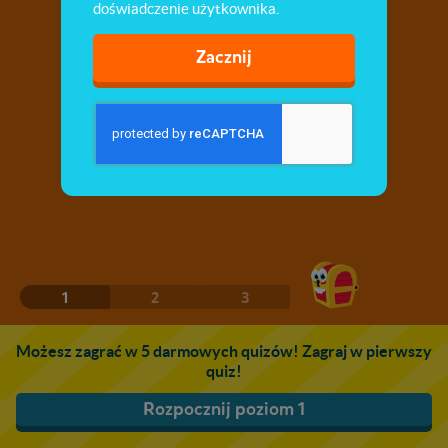
doświadczenie użytkownika.
Zacznij
1
2
3
Możesz zagrać w 5 darmowych quizów! Zagraj w pierwszy
quiz!
Rozpocznij poziom 1