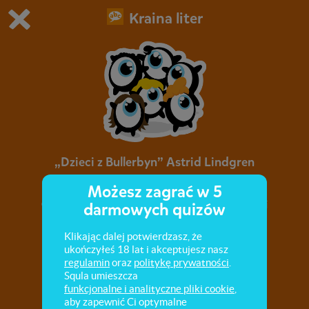
Kraina liter
Grasz w wersję demonstracyjną Squli
Zmień ustawienia DEMO
Kup teraz!
0
1
„Dzieci z Bullerbyn” Astrid Lindgren
Możesz zagrać w 5
Główni bohaterowie lektury, ich pasje, zalety i
darmowych quizów
przywary. Kto to jest narrator. Zasady
bezpiecznego zachowania.
Klikając dalej potwierdzasz, że
ukończyłeś 18 lat i akceptujesz nasz
regulamin
oraz
politykę prywatności
.
Squla umieszcza
funkcjonalne i analityczne pliki cookie
,
aby zapewnić Ci optymalne