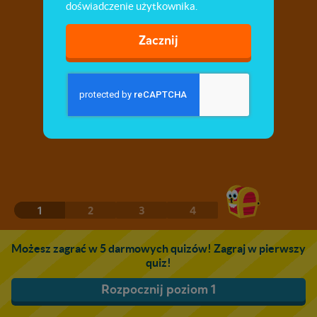
doświadczenie użytkownika.
Zacznij
1
2
3
4
Możesz zagrać w 5 darmowych quizów! Zagraj w pierwszy
quiz!
Rozpocznij poziom 1