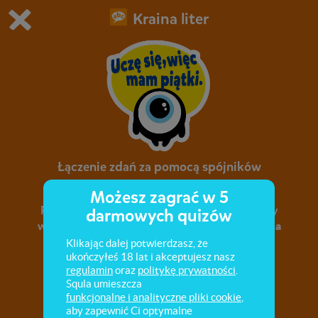
Kraina liter
Grasz w wersję demonstracyjną Squli
Zmień ustawienia DEMO
Kup teraz!
0
1
Łączenie zdań za pomocą spójników
Możesz zagrać w 5
Przekształcanie zdań prostych w złożone, przy
darmowych quizów
wykorzystaniu spójników. Spójniki, które można
zastąpić innymi, bez wpływu na sens zdania.
Klikając dalej potwierdzasz, że
ukończyłeś 18 lat i akceptujesz nasz
regulamin
oraz
politykę prywatności
.
Squla umieszcza
funkcjonalne i analityczne pliki cookie
,
aby zapewnić Ci optymalne