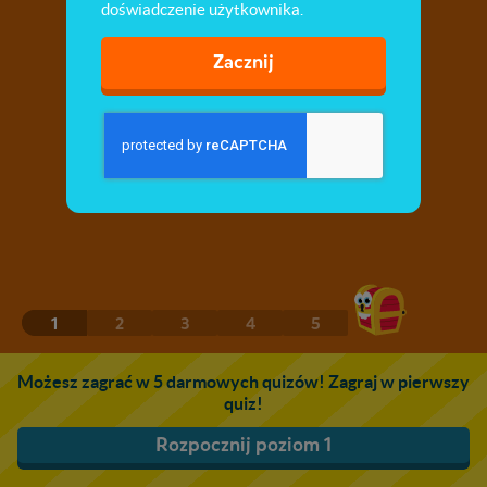
doświadczenie użytkownika.
Zacznij
1
2
3
4
5
Możesz zagrać w 5 darmowych quizów! Zagraj w pierwszy
quiz!
Rozpocznij poziom 1