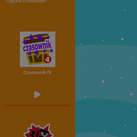
Czytam i rozumiem
Interpunkcja
Kultura
Klasa 5
Klasa 6
Czasownik IV