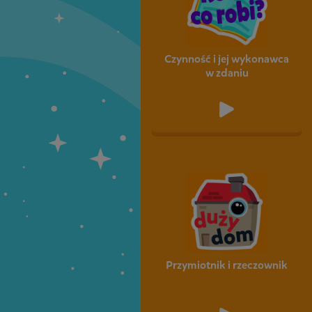
Czynność i jej wykonawca
w zdaniu
Przymiotnik i rzeczownik