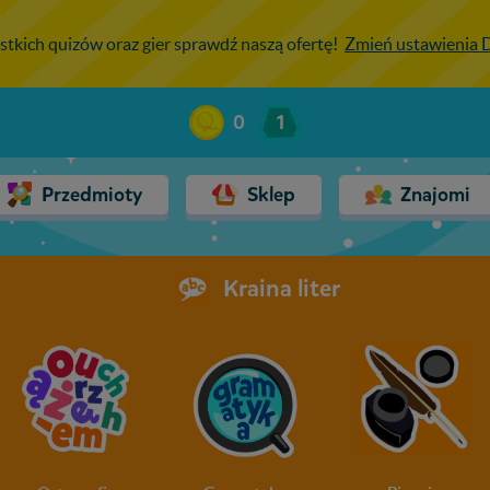
stkich quizów oraz gier sprawdź naszą ofertę!
Zmień ustawienia
0
1
Przedmioty
Sklep
Znajomi
Kraina liter