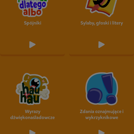
Spójniki
Sylaby, głoski i litery
Wyrazy
Zdania oznajmujące i
dźwiękonaśladowcze
wykrzyknikowe