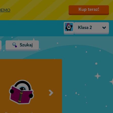
Kup teraz!
 DEMO
Klasa 2
Trzylatki
Szukaj
Przedszkole
Zerówka
Klasa 1
Klasa 2
Klasa 3
Klasa 4