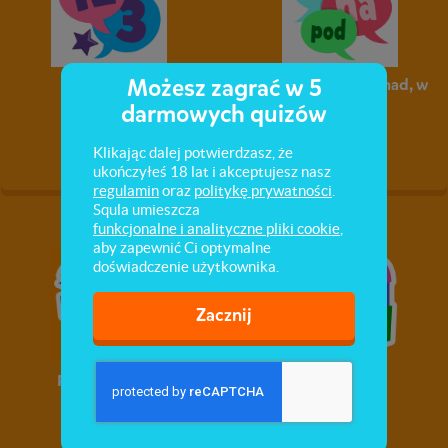
Możesz zagrać w 5
Liczebnik
Przyimki: na, pod, nad, w
darmowych quizów
Klikając dalej potwierdzasz, że
ukończyłeś 18 lat i akceptujesz nasz
regulamin
oraz
politykę prywatności
.
Squla umieszcza
funkcjonalne i analityczne pliki cookie
,
aby zapewnić Ci optymalne
doświadczenie użytkownika.
Zacznij
Przymiotnik III
Przysłówki