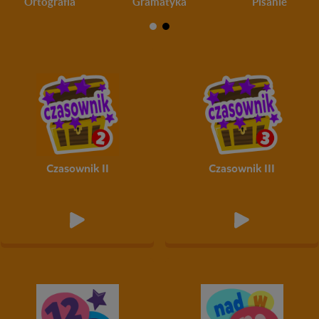
Ortografia
Gramatyka
Pisanie
Czasownik II
Czasownik III