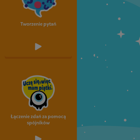
Tworzenie pytań
Łączenie zdań za pomocą
spójników