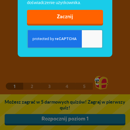
doświadczenie użytkownika.
Zacznij
1
2
3
4
5
Możesz zagrać w 5 darmowych quizów! Zagraj w pierwszy
quiz!
Rozpocznij poziom 1