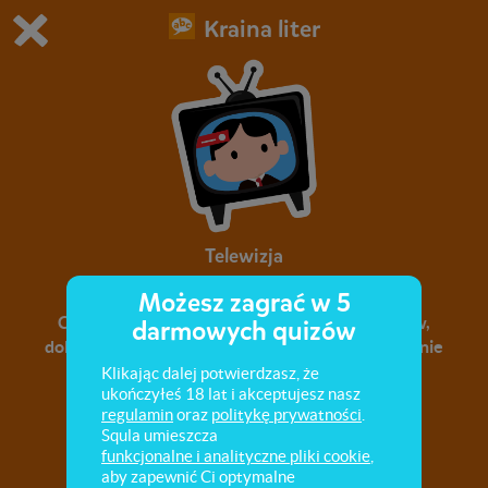
Kraina liter
Grasz w wersję demonstracyjną Squli
Zmień ustawienia DEMO
Kup teraz!
0
1
Telewizja
Możesz zagrać w 5
Czytanie ze zrozumieniem. Wyszukiwanie słów,
darmowych quizów
dobieranie podpisów, układanie zdań. Rozszerzenie
słownictwa związanego z telewizją.
Klikając dalej potwierdzasz, że
ukończyłeś 18 lat i akceptujesz nasz
regulamin
oraz
politykę prywatności
.
Squla umieszcza
funkcjonalne i analityczne pliki cookie
,
aby zapewnić Ci optymalne