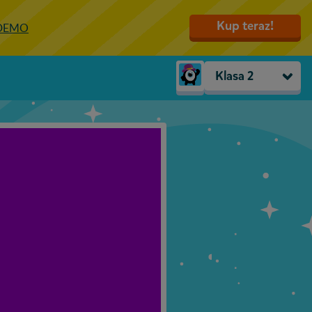
Kup teraz!
 DEMO
Klasa 2
Trzylatki
Przedszkole
Zerówka
Klasa 1
Klasa 2
Klasa 3
Klasa 4