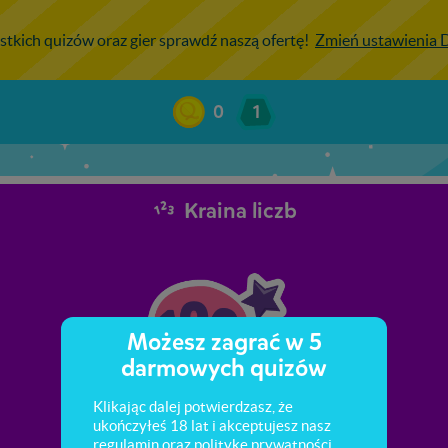
stkich quizów oraz gier sprawdź naszą ofertę!
Zmień ustawienia
0
1
Kraina liczb
Możesz zagrać w 5
darmowych quizów
Klikając dalej potwierdzasz, że
ukończyłeś 18 lat i akceptujesz nasz
regulamin
oraz
politykę prywatności
.