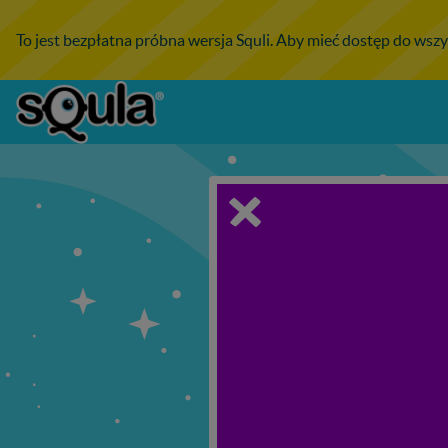
To jest bezpłatna próbna wersja Squli. Aby mieć dostęp do wszy