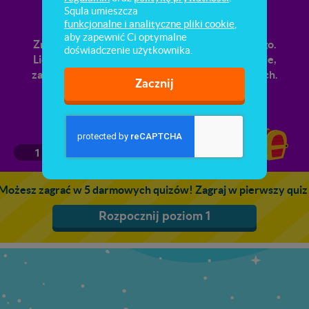
Setki
Squla umieszcza
funkcjonalne i analityczne pliki cookie
,
aby zapewnić Ci optymalne
Znajomość dziesiątkowego systemu pozycyjnego.
doświadczenie użytkownika.
Liczba setek, dziesiątek i jedności. Odczytywanie,
zapisywanie i porównywanie liczb trzycyfrowych.
Zacznij
1
2
3
4
5
Możesz zagrać w 5 darmowych quizów! Zagraj w pierwszy quiz
Rozpocznij poziom 1