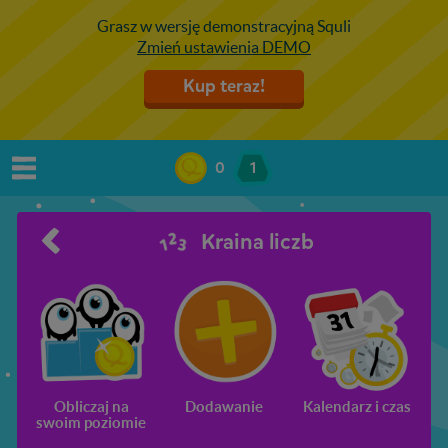
Grasz w wersję demonstracyjną Squli
Zmień ustawienia DEMO
Kup teraz!
0
1
Kraina liczb
Obliczaj na
Dodawanie
Kalendarz i czas
swoim poziomie