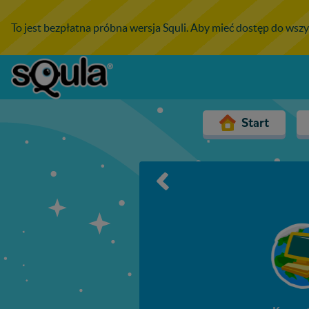
To jest bezpłatna próbna wersja Squli. Aby mieć dostęp do wszy
Start