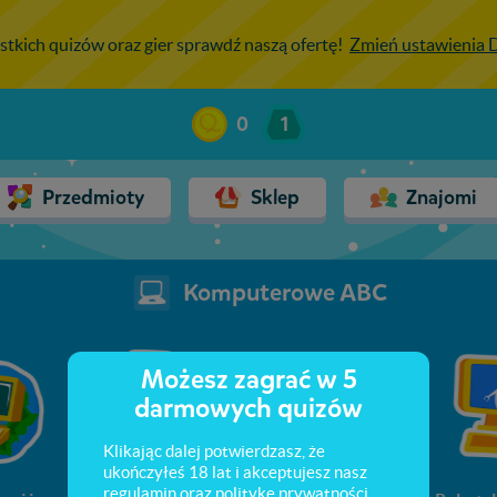
stkich quizów oraz gier sprawdź naszą ofertę!
Zmień ustawienia
0
1
Przedmioty
Sklep
Znajomi
Komputerowe ABC
Możesz zagrać w 5
darmowych quizów
Klikając dalej potwierdzasz, że
ukończyłeś 18 lat i akceptujesz nasz
regulamin
oraz
politykę prywatności
.