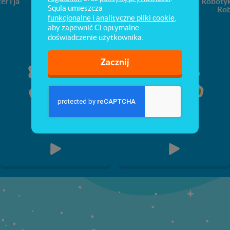
r i ja
Wstęp do
W sieci
Robotyk
Squla umieszcza
programowania
Ro
funkcjonalne i analityczne pliki cookie
,
aby zapewnić Ci optymalne
doświadczenie użytkownika.
Zacznij
Liczenie
Pisanie