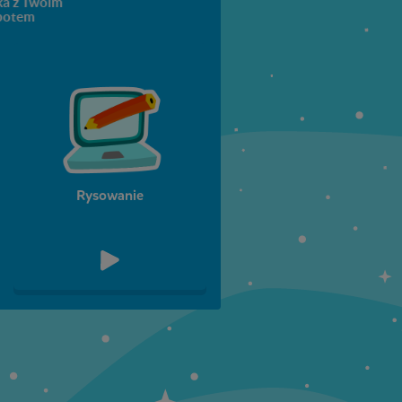
a z Twoim
botem
Klasa 5
Klasa 6
Rysowanie