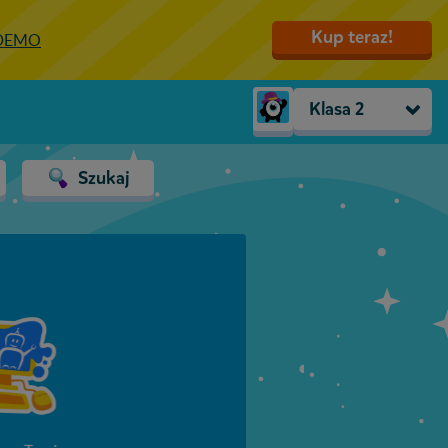
Kup teraz!
 DEMO
Klasa 2
Trzylatki
Szukaj
Przedszkole
Zerówka
Klasa 1
Klasa 2
Klasa 3
Klasa 4