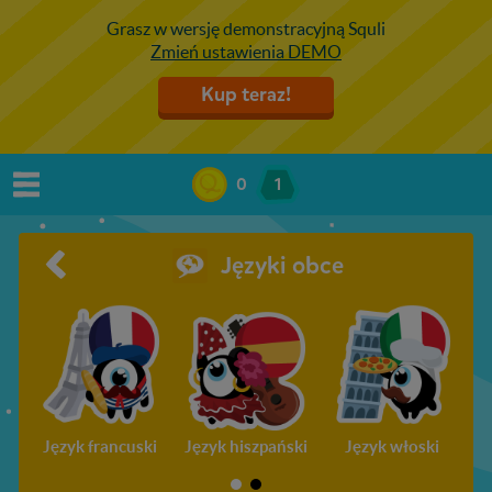
Grasz w wersję demonstracyjną Squli
Zmień ustawienia DEMO
Kup teraz!
0
1
Języki obce
Język francuski
Język hiszpański
Język włoski
J