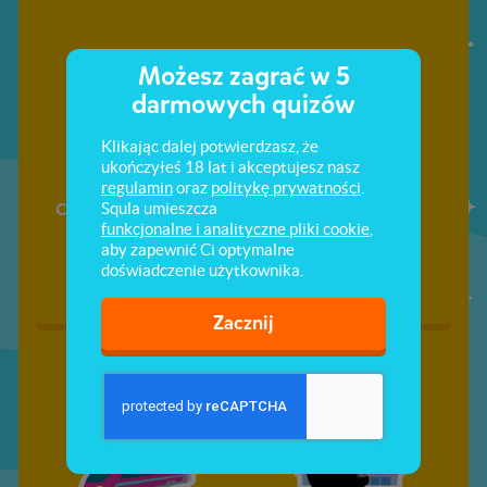
Możesz zagrać w 5
darmowych quizów
Klikając dalej potwierdzasz, że
ukończyłeś 18 lat i akceptujesz nasz
regulamin
oraz
politykę prywatności
.
Co wiesz o Hiszpanii?
Do zoo!
Squla umieszcza
funkcjonalne i analityczne pliki cookie
,
aby zapewnić Ci optymalne
doświadczenie użytkownika.
Zacznij