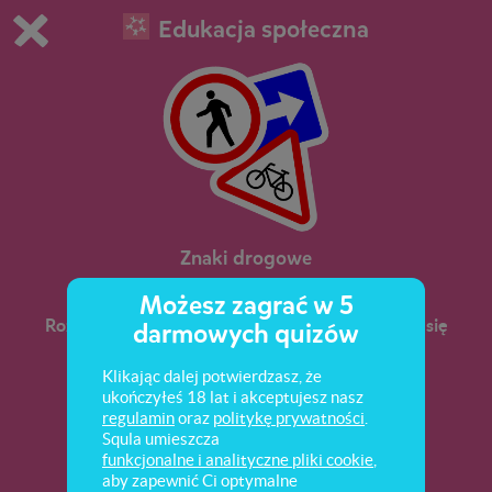
Edukacja społeczna
Grasz w wersję demonstracyjną Squli
Zmień ustawienia DEMO
Kup teraz!
0
1
Znaki drogowe
Możesz zagrać w 5
Rozpoznawanie znaków drogowych, stosowanie się
darmowych quizów
do nich. Bezpieczne zachowania w ruchu
drogowym.
Klikając dalej potwierdzasz, że
ukończyłeś 18 lat i akceptujesz nasz
regulamin
oraz
politykę prywatności
.
Squla umieszcza
funkcjonalne i analityczne pliki cookie
,
aby zapewnić Ci optymalne