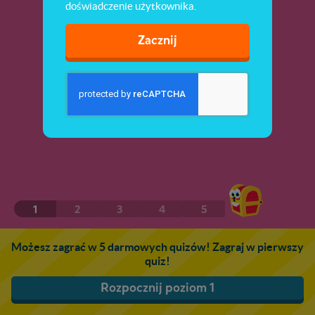
doświadczenie użytkownika.
Zacznij
1
2
3
4
5
Możesz zagrać w 5 darmowych quizów! Zagraj w pierwszy
quiz!
Rozpocznij poziom 1