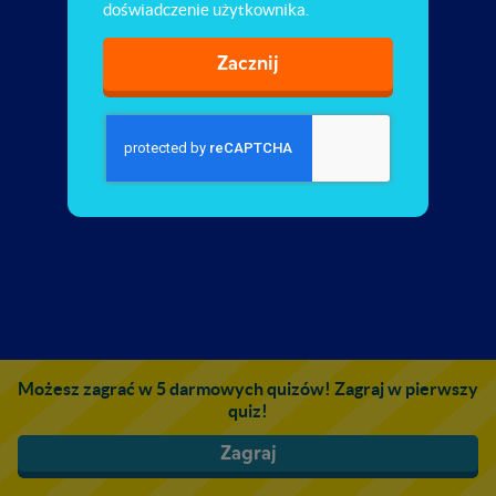
doświadczenie użytkownika.
Zacznij
Możesz zagrać w 5 darmowych quizów! Zagraj w pierwszy
quiz!
Zagraj