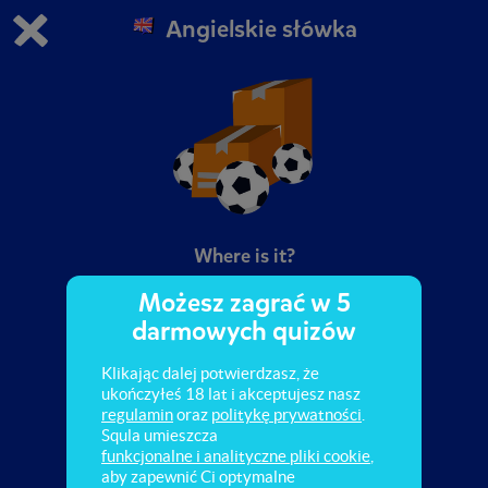
Angielskie słówka
Grasz w wersję demonstracyjną Squli
Zmień ustawienia DEMO
Kup teraz!
0
1
Where is it?
Możesz zagrać w 5
darmowych quizów
Klikając dalej potwierdzasz, że
ukończyłeś 18 lat i akceptujesz nasz
regulamin
oraz
politykę prywatności
.
Squla umieszcza
funkcjonalne i analityczne pliki cookie
,
aby zapewnić Ci optymalne