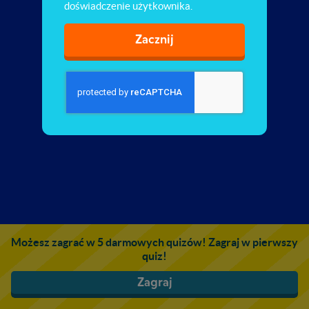
doświadczenie użytkownika.
Zacznij
Możesz zagrać w 5 darmowych quizów! Zagraj w pierwszy
quiz!
Zagraj