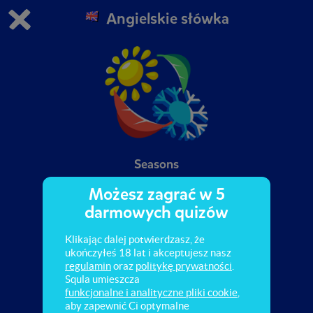
Angielskie słówka
Grasz w wersję demonstracyjną Squli
Zmień ustawienia DEMO
Kup teraz!
0
1
Seasons
Możesz zagrać w 5
darmowych quizów
Klikając dalej potwierdzasz, że
ukończyłeś 18 lat i akceptujesz nasz
regulamin
oraz
politykę prywatności
.
Squla umieszcza
funkcjonalne i analityczne pliki cookie
,
aby zapewnić Ci optymalne