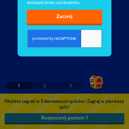
doświadczenie użytkownika.
Zacznij
1
2
3
Możesz zagrać w 5 darmowych quizów! Zagraj w pierwszy
quiz!
Rozpocznij poziom 1