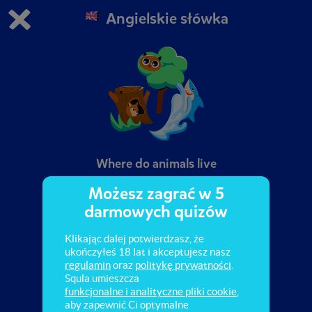
Angielskie słówka
Grasz w wersję demonstracyjną Squli
Zmień ustawienia DEMO
Kup teraz!
0
1
Where do animals live
Możesz zagrać w 5
darmowych quizów
Klikając dalej potwierdzasz, że
ukończyłeś 18 lat i akceptujesz nasz
regulamin
oraz
politykę prywatności
.
Squla umieszcza
funkcjonalne i analityczne pliki cookie
,
aby zapewnić Ci optymalne