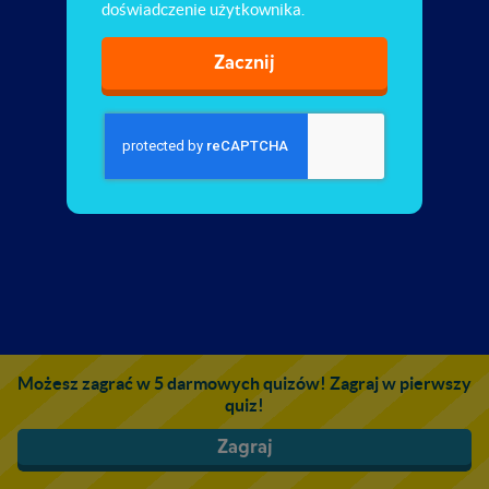
doświadczenie użytkownika.
Zacznij
Możesz zagrać w 5 darmowych quizów! Zagraj w pierwszy
quiz!
Zagraj