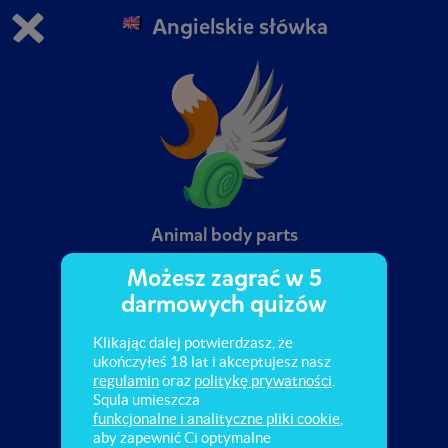
Angielskie słówka
Grasz w wersję demonstracyjną Squli
Zmień ustawienia DEMO
Kup teraz!
0
1
Animal body parts
Możesz zagrać w 5
darmowych quizów
Klikając dalej potwierdzasz, że
ukończyłeś 18 lat i akceptujesz nasz
regulamin
oraz
politykę prywatności
.
Squla umieszcza
funkcjonalne i analityczne pliki cookie
,
aby zapewnić Ci optymalne