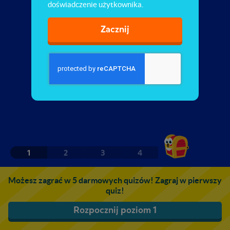
doświadczenie użytkownika.
Zacznij
1
2
3
4
Możesz zagrać w 5 darmowych quizów! Zagraj w pierwszy
quiz!
Rozpocznij poziom 1