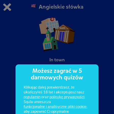
Angielskie słówka
Grasz w wersję demonstracyjną Squli
Zmień ustawienia DEMO
Kup teraz!
0
1
In town
Możesz zagrać w 5
darmowych quizów
Klikając dalej potwierdzasz, że
ukończyłeś 18 lat i akceptujesz nasz
regulamin
oraz
politykę prywatności
.
Squla umieszcza
funkcjonalne i analityczne pliki cookie
,
aby zapewnić Ci optymalne