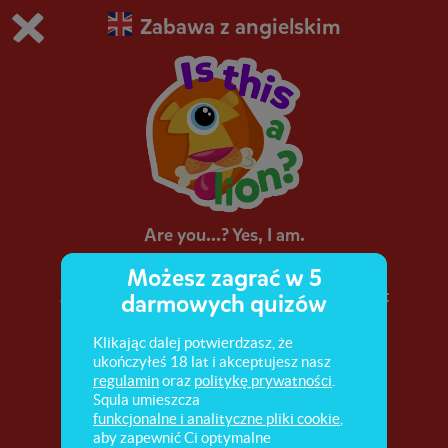
Zabawa z angielskim
Grasz w wersję demonstracyjną Squli
Zmień ustawienia DEMO
Kup teraz!
0
1
Are you...? Yes, I am.
Możesz zagrać w 5
Zdania z czasownikiem "być" w czasie Present
darmowych quizów
Simple.
Klikając dalej potwierdzasz, że
ukończyłeś 18 lat i akceptujesz nasz
regulamin
oraz
politykę prywatności
.
Squla umieszcza
funkcjonalne i analityczne pliki cookie
,
aby zapewnić Ci optymalne