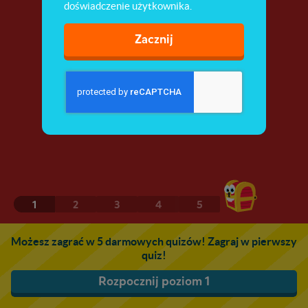
doświadczenie użytkownika.
Zacznij
1
2
3
4
5
Możesz zagrać w 5 darmowych quizów! Zagraj w pierwszy
quiz!
Rozpocznij poziom 1