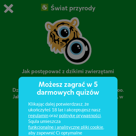
Świat przyrody
Grasz w wersję demonstracyjną Squli
Zmień ustawienia DEMO
Kup teraz!
0
1
Jak postępować z dzikimi zwierzętami
Możesz zagrać w 5
Dzikie zwierzęta żyjące w Polsce i zwierzęta w zoo.
darmowych quizów
Jak zachować się wobec dzikich zwierząt w lesie, w
parku, w zoo.
Klikając dalej potwierdzasz, że
ukończyłeś 18 lat i akceptujesz nasz
regulamin
oraz
politykę prywatności
.
Squla umieszcza
funkcjonalne i analityczne pliki cookie
,
aby zapewnić Ci optymalne