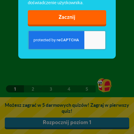
doświadczenie użytkownika.
Zacznij
1
2
3
4
5
Możesz zagrać w 5 darmowych quizów! Zagraj w pierwszy
quiz!
Rozpocznij poziom 1