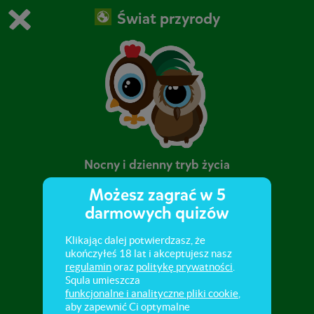
Świat przyrody
Grasz w wersję demonstracyjną Squli
Zmień ustawienia DEMO
Kup teraz!
0
1
Nocny i dzienny tryb życia
Możesz zagrać w 5
Rozróżnianie zwierząt prowadzących nocny i
darmowych quizów
dzienny tryb życia.
Klikając dalej potwierdzasz, że
ukończyłeś 18 lat i akceptujesz nasz
regulamin
oraz
politykę prywatności
.
Squla umieszcza
funkcjonalne i analityczne pliki cookie
,
aby zapewnić Ci optymalne