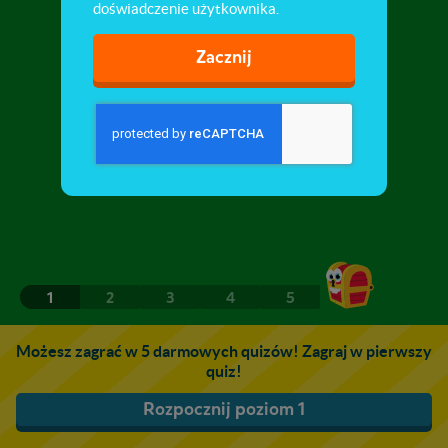
doświadczenie użytkownika.
Zacznij
1
2
3
4
5
Możesz zagrać w 5 darmowych quizów! Zagraj w pierwszy
quiz!
Rozpocznij poziom 1